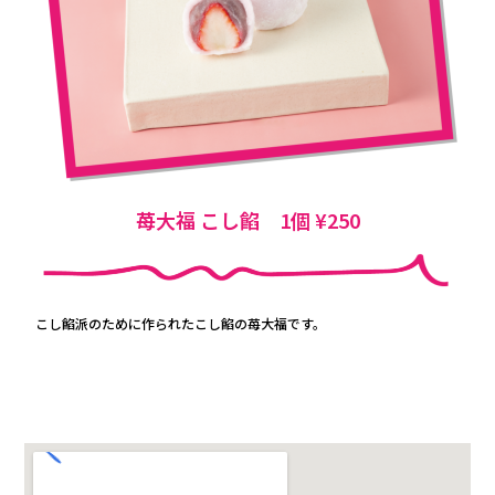
苺大福 こし餡 1個 ¥250
こし餡派のために作られたこし餡の苺大福です。