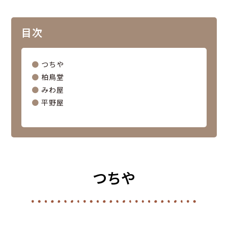
目次
●
つちや
●
柏鳥堂
●
みわ屋
●
平野屋
つちや