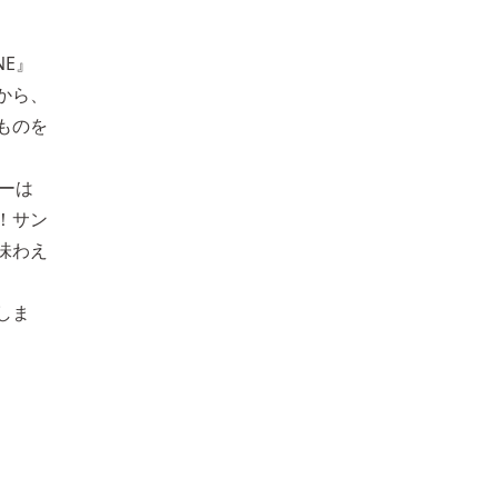
NE』
から、
ものを
ィーは
！サン
味わえ
しま