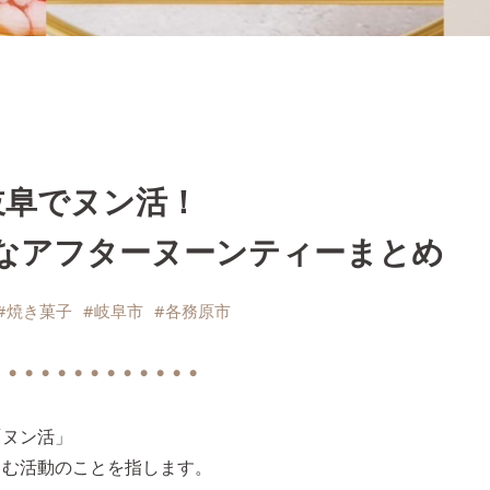
岐阜でヌン活！
なアフターヌーンティーまとめ
#焼き菓子
#岐阜市
#各務原市
 ● ● ● ● ● ● ● ● ● ● ● ●
「ヌン活」
しむ活動のことを指します。