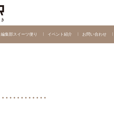
編集部スイーツ便り
イベント紹介
お問い合わせ
 ● ● ● ● ● ● ● ● ● ● ● ●