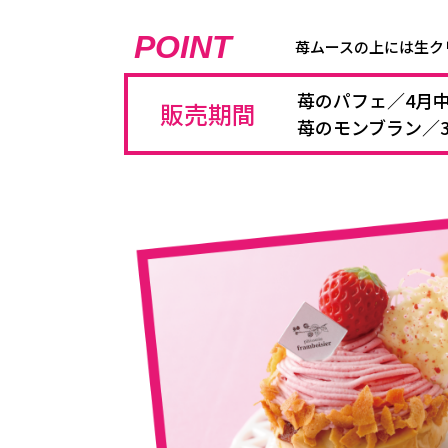
POINT
苺ムースの上には生ク
苺のパフェ／4月
販売期間
苺のモンブラン／