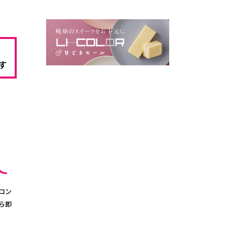
す
コン
ら即