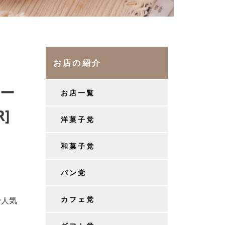
お店の紹介
ー
お店一覧
]
洋菓子党
和菓子党
パン党
カフェ党
で人気