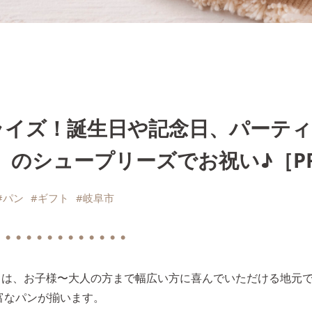
ライズ！誕生日や記念日、パーティ
のシュープリーズでお祝い♪［PR
#パン
#ギフト
#岐阜市
 ● ● ● ● ● ● ● ● ● ● ● ●
」は、お子様〜大人の方まで幅広い方に喜んでいただける地元
富なパンが揃います。