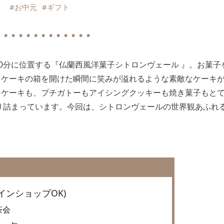
#お中元
#ギフト
 ● ● ● ● ● ● ● ● ● ● ● ●
10分に位置する『仏蘭西風洋菓子シトロンヴェール 』。お菓子
、ケーキの箱を開けた瞬間に笑みが溢れるような素敵なケーキ
ンケーキも、プチガトーもアイシングクッキーも焼き菓子もと
り詰まっています。今回は、シトロンヴェールの世界観あふれ
ンラインショップOK)
茶会