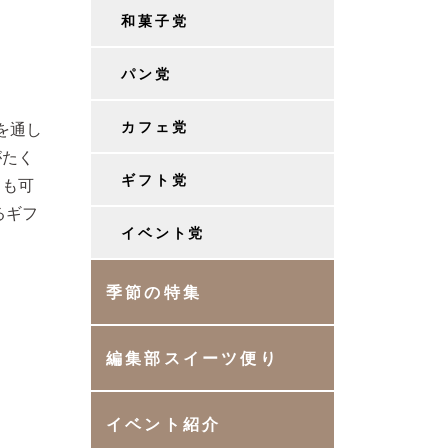
和菓子党
パン党
カフェ党
を通し
がたく
ギフト党
ても可
るギフ
イベント党
季節の特集
編集部スイーツ便り
イベント紹介