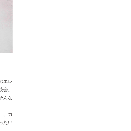
のエレ
茶会。
そんな
。
ー、カ
ったい