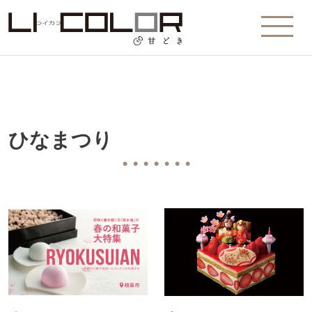
ひなまつり
● ● ● ● ● ● ●