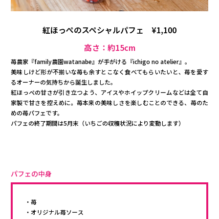
紅ほっぺのスペシャルパフェ ¥1,100
高さ：約15cm
苺農家『family農園watanabe』が手がける『ichigo no atelier』。
美味しけど形が不揃いな苺も余すとこなく食べてもらいたいと、苺を愛す
るオーナーの気持ちから誕生しました。
紅ほっぺの甘さが引き立つよう、アイスやホイップクリームなどは全て自
家製で甘さを控えめに。苺本来の美味しさを楽しむことのできる、苺のた
めの苺パフェです。
パフェの終了期間は5月末（いちごの収穫状況により変動します）
パフェの中身
・苺
・オリジナル苺ソース