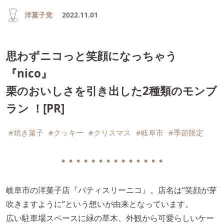
洋菓子党
2022.11.01
思わずニコっと笑顔になっちゃう
『nico』
栗のおいしさを引き出した2種類のモンブ
ラン ！[PR]
#焼き菓子
#クッキー
#クリスマス
#岐阜市
#季節限定
● ● ● ● ● ● ● ● ● ● ● ● ● ●
岐阜市の洋菓子店『パティスリーニコ』。店名は“笑顔が芽
吹きますように”という想いが由来となっています。
広い駐車場スペースに緑の草木、外観から可愛らしいケー