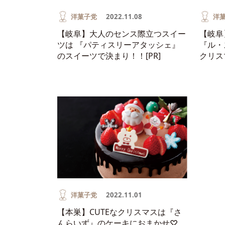
洋菓子党
2022.11.08
洋
【岐阜】大人のセンス際立つスイー
【岐阜
ツは 『パティスリーアタッシェ』
『ル・
のスイーツで決まり！！[PR]
クリス
洋菓子党
2022.11.01
【本巣】CUTEなクリスマスは『さ
んらいず』のケーキにおまかせ♡