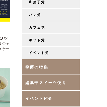
和菓子党
パン党
カフェ党
3 ♡
ギフト党
リジェ
スケー
イベント党
季節の特集
編集部スイーツ便り
イベント紹介