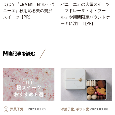
えば？『Le Vanillier ル・バ
バニーエ』の人気スイーツ
ニーエ』秋を彩る栗の贅沢
「マドレーヌ・オ・ブー
スイーツ【PR】
ル」や期間限定パウンドケ
ーキに注目！[PR]
関連記事を読む
洋菓子党
2023.03.09
洋菓子党
,
ギフト党
2023.03.08