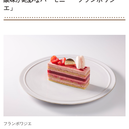
エ」
フランボワジエ