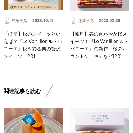
洋菓子党
2023.10.12
洋菓子党
2023.02.28
【岐阜】秋のスイーツとい
【岐阜】春のさわやか桜ス
えば？『Le Vanillier ル・バ
イーツ！『Le Vanillier ル・
ニーエ』秋を彩る栗の贅沢
バニーエ』の新作「桜のパ
スイーツ【PR】
ウンドケーキ」など[PR]
関連記事を読む