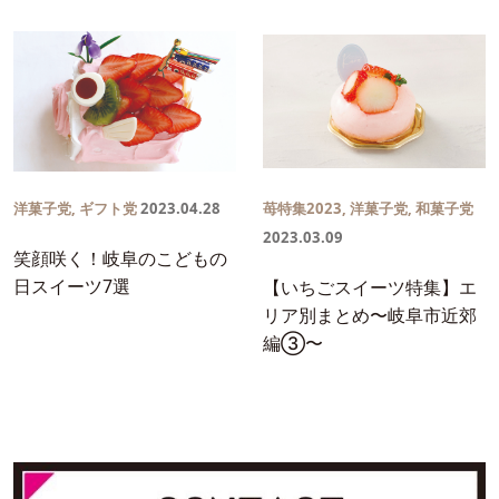
洋菓子党
,
ギフト党
2023.04.28
苺特集2023
,
洋菓子党
,
和菓子党
2023.03.09
笑顔咲く！岐阜のこどもの
日スイーツ7選
【いちごスイーツ特集】エ
リア別まとめ〜岐阜市近郊
編③〜