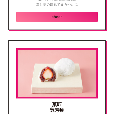
隠し味の練乳でまろやかに
check
菓匠
豊寿庵