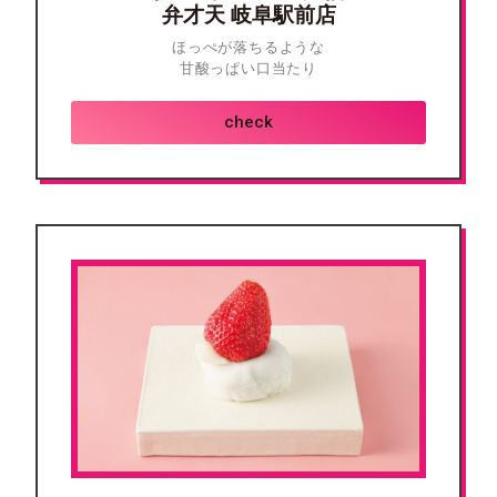
弁才天 岐阜駅前店
ほっぺが落ちるような
甘酸っぱい口当たり
check