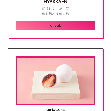
HYAKKAEN
朝採れよつぼし苺
苺を味わう苺大福
check
御菓子所