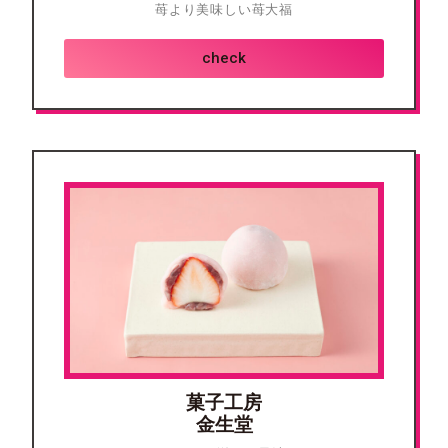
苺より美味しい苺大福
check
菓子工房
金生堂