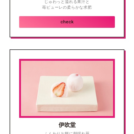
じゅわっと溢れる果汁と
苺ピューレの柔らかな求肥
check
伊吹堂
ふんわりお餅に朝採れ苺