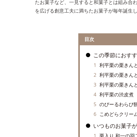
たお菓子など、一見すると和菓子とは組み合
を広げる創意工夫に満ちたお菓子が毎年誕生
目次
この季節におすす
利平栗の栗きん
利平栗の栗きん
利平栗の栗きん
利平栗の渋皮煮
のびーるわらび餅
こめどらクリーム
いつものお菓子
栗入り 和一の