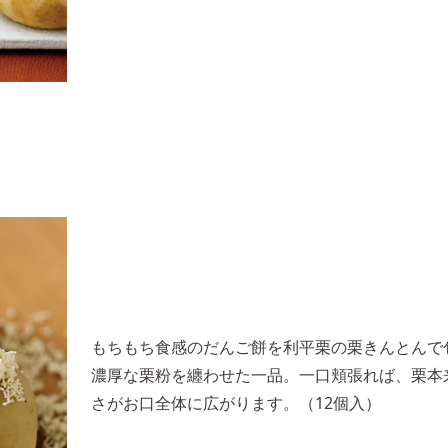
もちもち食感のだんご餅を利平栗の栗きんとんで
濃厚な栗粉を纏わせた一品。一口頬張れば、栗本
さがお口全体に広がります。（12個入）