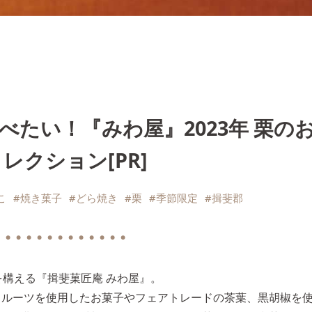
たい！『みわ屋』2023年 栗の
レクション[PR]
こ
#焼き菓子
#どら焼き
#栗
#季節限定
#揖斐郡
 ● ● ● ● ● ● ● ● ● ● ● ●
を構える『揖斐菓匠庵 みわ屋』。
フルーツを使用したお菓子やフェアトレードの茶葉、黒胡椒を