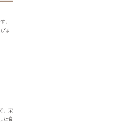
です。
並びま
で、栗
した食