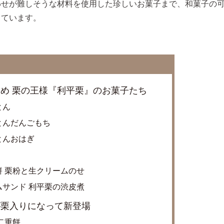
わせが難しそうな材料を使用した珍しいお菓子まで、和菓子の
しています。
め 栗の王様『利平栗』のお菓子たち
とん
とんだんごもち
とんおはぎ
 栗粉と生クリームのせ
サンド 利平栗の渋皮煮
が栗入りになって新登場
羽二重餅