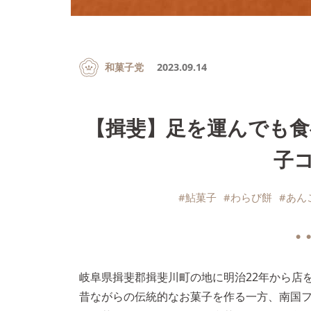
和菓子党
2023.09.14
【揖斐】足を運んでも食べ
子コ
#鮎菓子
#わらび餅
#あん
● ●
岐阜県揖斐郡揖斐川町の地に明治22年から店
昔ながらの伝統的なお菓子を作る一方、南国